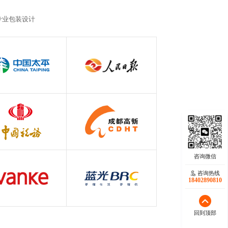
专业包装设计
中国太平
人民日报
保险行业
党政类
中国税务
成都高新
政企类
政企类
万科
蓝光BRC
咨询热线
咨询热线
17723342546
18402890810
地产行业
现代服务业
回到顶部
回到顶部