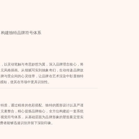
，构建独特品牌符号体系
队，以灵动笔触与奇思妙想为翼，深入品牌理念核心，将
多元风格插画。从细腻写实到抽象奇幻，生动传递品牌故
品牌与受众间的心灵纽带，让品牌在艺术渲染中彰显独特
众感知，使其在市场中更具识别性。
与特质，通过精准的色彩搭配、独特的图形设计以及严谨
面元素整合，精心提炼品牌核心，全方位构建起一套系统
的视觉符号体系，从基础层面为品牌形象的塑造奠定坚实
消费者能够迅速识别并留下深刻印象。