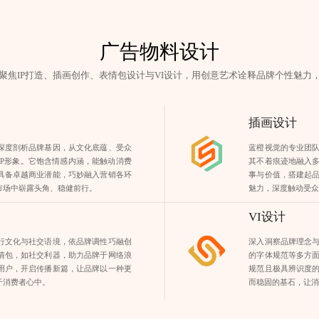
广告物料设计
聚焦IP打造、插画创作、表情包设计与VI设计，用创意艺术诠释品牌个性魅力
插画设计
深度剖析品牌基因，从文化底蕴、受众
蓝橙视觉的专业团
IP形象。它饱含情感内涵，能触动消费
其不着痕迹地融入
具备卓越商业潜能，巧妙融入营销各环
事与价值，搭建起
市场中崭露头角、稳健前行。
魅力，深度触动受
VI设计
行文化与社交语境，依品牌调性巧融创
深入洞察品牌理念
情包，如社交利器，助力品牌于网络浪
的字体规范等多方
用户，开启传播新篇，让品牌以一种更
规范且极具辨识度
于消费者心中。
而稳固的基石，让