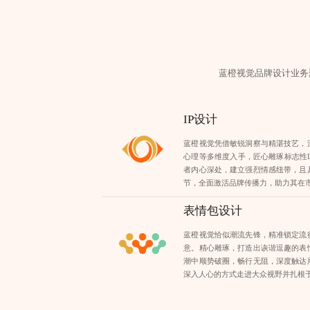
蓝橙视觉品牌设计业务
IP设计
蓝橙视觉凭借敏锐洞察与精湛技艺，
心理等多维度入手，匠心雕琢标志性
者内心深处，建立强烈情感纽带，且
节，全面激活品牌传播力，助力其在
表情包设计
蓝橙视觉恰似潮流先锋，精准锁定流
意。精心雕琢，打造出诙谐逗趣的表
潮中顺势破圈，畅行无阻，深度触达
深入人心的方式走进大众视野并扎根